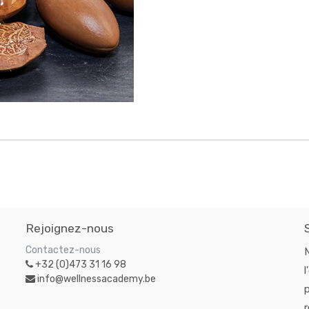
Rejoignez-nous
Contactez-nous
+32 (0)473 31 16 98
l
info@wellnessacademy.be
p
r